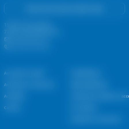
Trouvez votre contact Condair France
19 Bd Georges Bidault
77183 Croissy-Beaubourg
fr.info@condair.com
+33 (0)1 60 95 89 40
Au sujet de Condair
Humidification
Assistance et ressources
Déshumidification
Actualités
Composants système et acce
Carrière
Par industrie
Assistance et ressources